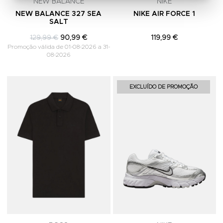
NEW BALANCE
NIKE
NEW BALANCE 327 SEA
NIKE AIR FORCE 1
SALT
129,99 €
90,99 €
119,99 €
Promoção válida de 01-08-2026 a 31-
08-2026
Adicionar aos Favoritos
A
EXCLUÍDO DE PROMOÇÃO