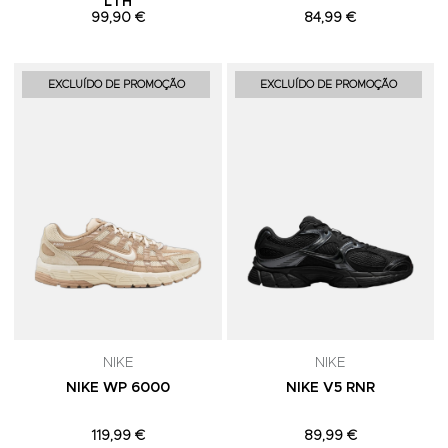
LTH
99,90 €
84,99 €
Adicionar aos Favoritos
A
EXCLUÍDO DE PROMOÇÃO
EXCLUÍDO DE PROMOÇÃO
NIKE
NIKE
NIKE WP 6000
NIKE V5 RNR
119,99 €
89,99 €