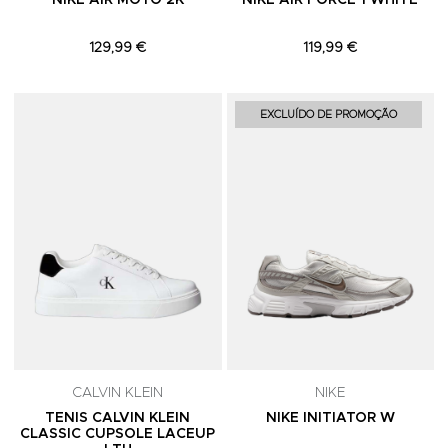
NIKE AIR MOTO 2K
NIKE AIR FORCE 1 WHITE
129,99 €
119,99 €
Adicionar aos Favoritos
A
EXCLUÍDO DE PROMOÇÃO
CALVIN KLEIN
NIKE
TENIS CALVIN KLEIN
NIKE INITIATOR W
CLASSIC CUPSOLE LACEUP