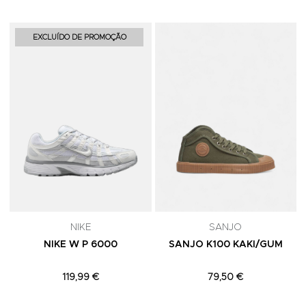
Adicionar aos Favoritos
A
EXCLUÍDO DE PROMOÇÃO
NIKE
SANJO
NIKE W P 6000
SANJO K100 KAKI/GUM
119,99 €
79,50 €