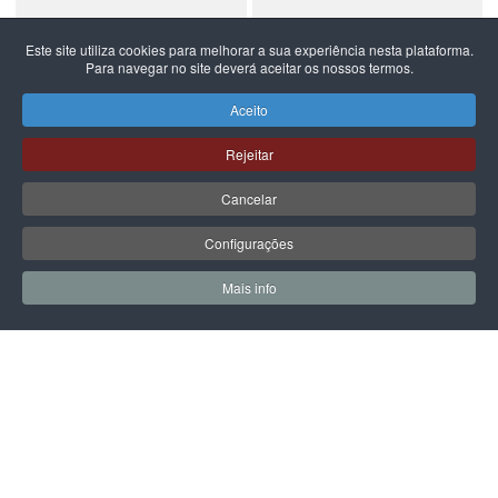
Este site utiliza cookies para melhorar a sua experiência nesta plataforma.
Para navegar no site deverá aceitar os nossos termos.
NEW BALANCE
NEW BALANCE
NEW BALANCE 740
NEW BALANCE 740
Aceito
99,99 €
59,99 €
Rejeitar
Cancelar
Configurações
PÁGINA SEGUINTE
Mais info
0
0
Meus Favoritos
Carrin