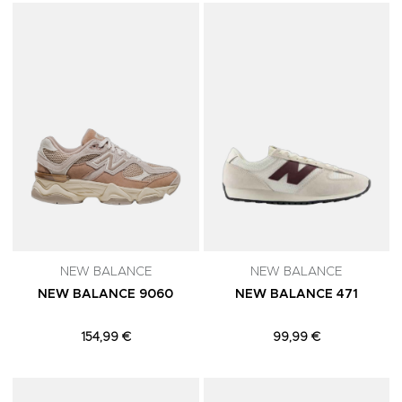
Adicionar aos Favoritos
A
NEW BALANCE
NEW BALANCE
NEW BALANCE 9060
NEW BALANCE 471
154,99 €
99,99 €
Adicionar aos Favoritos
A