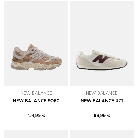
Adicionar aos Favoritos
A
NEW BALANCE
NEW BALANCE
NEW BALANCE 9060
NEW BALANCE 471
154,99 €
99,99 €
Adicionar aos Favoritos
A