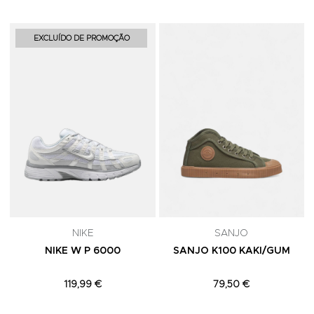
Adicionar aos Favoritos
A
EXCLUÍDO DE PROMOÇÃO
NIKE
SANJO
NIKE W P 6000
SANJO K100 KAKI/GUM
119,99 €
79,50 €