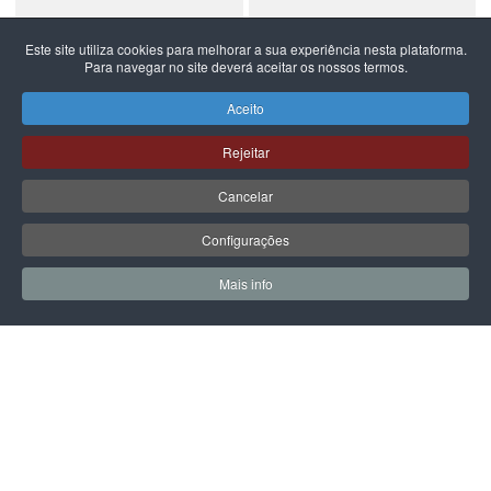
Este site utiliza cookies para melhorar a sua experiência nesta plataforma.
Para navegar no site deverá aceitar os nossos termos.
NEW BALANCE
NEW BALANCE
NEW BALANCE 740
NEW BALANCE 740
Aceito
99,99 €
59,99 €
Rejeitar
Cancelar
Configurações
PÁGINA SEGUINTE
Mais info
0
0
Meus Favoritos
Carrin