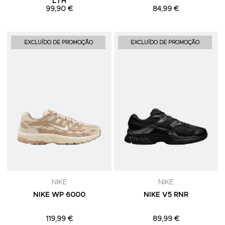
LTH
99,90 €
84,99 €
Adicionar aos Favoritos
A
EXCLUÍDO DE PROMOÇÃO
EXCLUÍDO DE PROMOÇÃO
NIKE
NIKE
NIKE WP 6000
NIKE V5 RNR
119,99 €
89,99 €