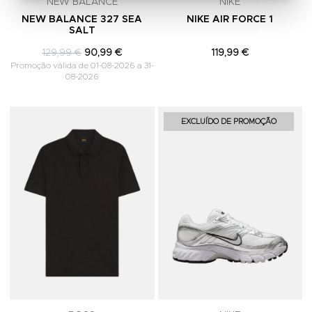
NEW BALANCE
NIKE
NEW BALANCE 327 SEA
NIKE AIR FORCE 1
SALT
129,99 €
90,99 €
119,99 €
Promoção válida de 01-08-2026 a 31-
08-2026
Adicionar aos Favoritos
A
EXCLUÍDO DE PROMOÇÃO