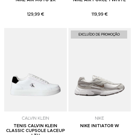
NIKE AIR MOTO 2K
NIKE AIR FORCE 1 WHITE
129,99 €
119,99 €
Adicionar aos Favoritos
A
EXCLUÍDO DE PROMOÇÃO
CALVIN KLEIN
NIKE
TENIS CALVIN KLEIN
NIKE INITIATOR W
CLASSIC CUPSOLE LACEUP