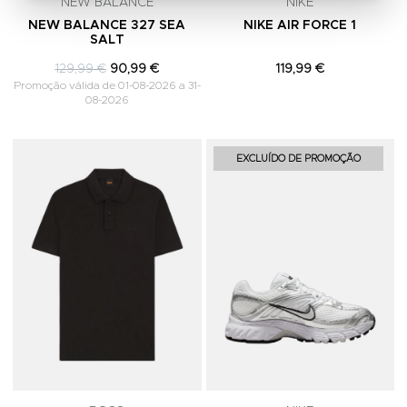
NEW BALANCE
NIKE
NEW BALANCE 327 SEA
NIKE AIR FORCE 1
SALT
129,99 €
90,99 €
119,99 €
Promoção válida de 01-08-2026 a 31-
08-2026
Adicionar aos Favoritos
A
EXCLUÍDO DE PROMOÇÃO