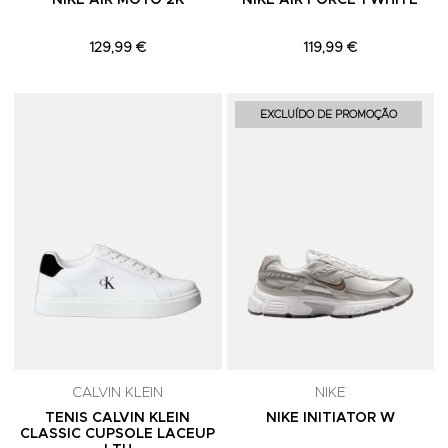
NIKE AIR MOTO 2K
NIKE AIR FORCE 1 WHITE
129,99 €
119,99 €
Adicionar aos Favoritos
A
EXCLUÍDO DE PROMOÇÃO
CALVIN KLEIN
NIKE
TENIS CALVIN KLEIN
NIKE INITIATOR W
CLASSIC CUPSOLE LACEUP