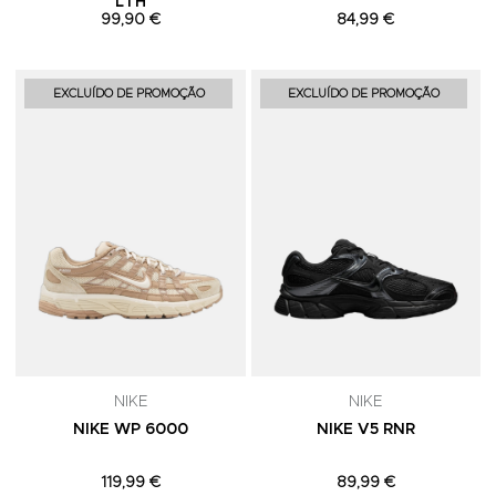
LTH
99,90 €
84,99 €
Adicionar aos Favoritos
A
EXCLUÍDO DE PROMOÇÃO
EXCLUÍDO DE PROMOÇÃO
NIKE
NIKE
NIKE WP 6000
NIKE V5 RNR
119,99 €
89,99 €