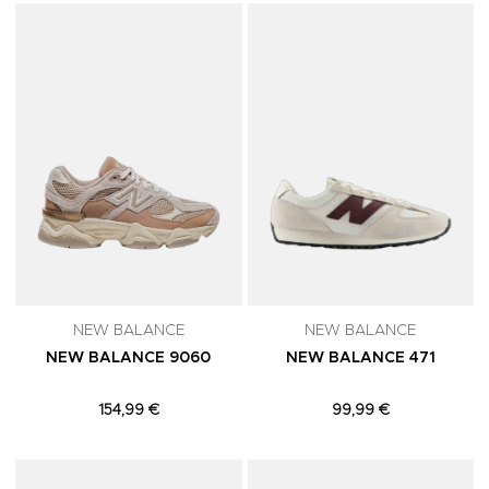
Adicionar aos Favoritos
A
NEW BALANCE
NEW BALANCE
NEW BALANCE 9060
NEW BALANCE 471
154,99 €
99,99 €
Adicionar aos Favoritos
A