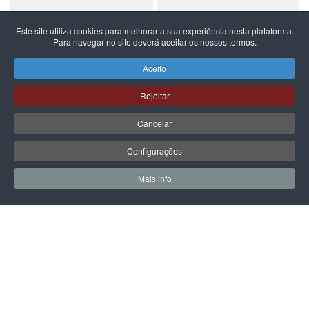
Este site utiliza cookies para melhorar a sua experiência nesta plataforma.
Para navegar no site deverá aceitar os nossos termos.
NEW BALANCE
NEW BALANCE
NEW BALANCE 740
NEW BALANCE 740
Aceito
99,99 €
59,99 €
Rejeitar
Cancelar
Configurações
PÁGINA SEGUINTE
Mais info
0
0
Meus Favoritos
Carrin