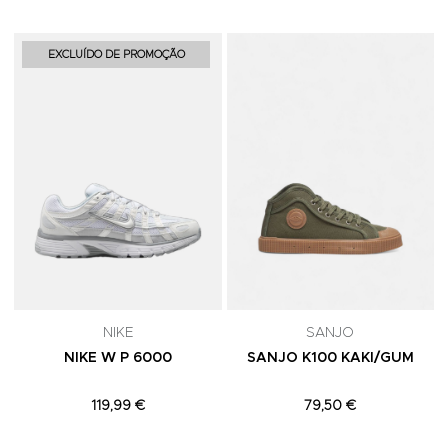
Adicionar aos Favoritos
A
EXCLUÍDO DE PROMOÇÃO
NIKE
SANJO
NIKE W P 6000
SANJO K100 KAKI/GUM
119,99 €
79,50 €