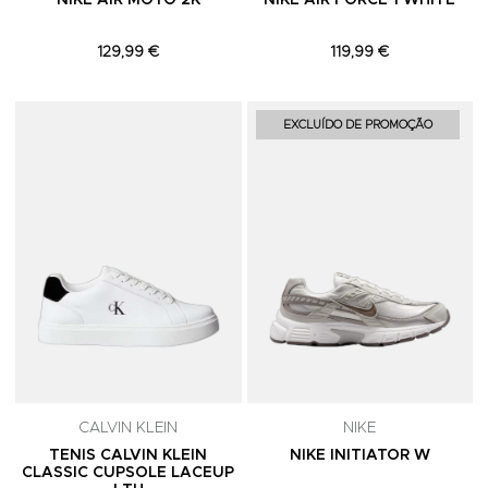
NIKE AIR MOTO 2K
NIKE AIR FORCE 1 WHITE
129,99 €
119,99 €
Adicionar aos Favoritos
A
EXCLUÍDO DE PROMOÇÃO
CALVIN KLEIN
NIKE
TENIS CALVIN KLEIN
NIKE INITIATOR W
CLASSIC CUPSOLE LACEUP