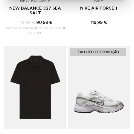
NEW BALANCE
NIKE
NEW BALANCE 327 SEA
NIKE AIR FORCE 1
SALT
129,99 €
90,99 €
119,99 €
Promoção válida de 01-08-2026 a 31-
08-2026
Adicionar aos Favoritos
A
EXCLUÍDO DE PROMOÇÃO