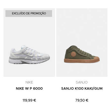
Adicionar aos Favoritos
A
EXCLUÍDO DE PROMOÇÃO
NIKE
SANJO
NIKE W P 6000
SANJO K100 KAKI/GUM
119,99 €
79,50 €