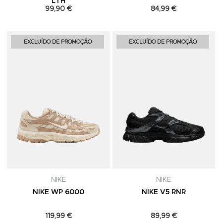
LTH
99,90 €
84,99 €
Adicionar aos Favoritos
A
EXCLUÍDO DE PROMOÇÃO
EXCLUÍDO DE PROMOÇÃO
NIKE
NIKE
NIKE WP 6000
NIKE V5 RNR
119,99 €
89,99 €