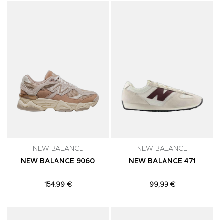
Adicionar aos Favoritos
A
NEW BALANCE
NEW BALANCE
NEW BALANCE 9060
NEW BALANCE 471
154,99 €
99,99 €
Adicionar aos Favoritos
A