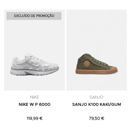
Adicionar aos Favoritos
A
EXCLUÍDO DE PROMOÇÃO
NIKE
SANJO
NIKE W P 6000
SANJO K100 KAKI/GUM
119,99 €
79,50 €