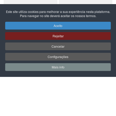
Este site utiliza cookies para melhorar a sua experiência nesta plataforma.
Para navegar no site deverá aceitar os nossos termos.
NEW BALANCE
NEW BALANCE
NEW BALANCE 740
NEW BALANCE 740
Aceito
99,99 €
59,99 €
Rejeitar
Cancelar
Configurações
PÁGINA SEGUINTE
Mais info
0
0
Meus Favoritos
Carrin