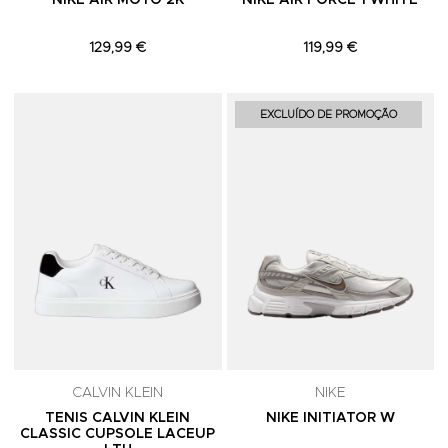
NIKE AIR MOTO 2K
NIKE AIR FORCE 1 WHITE
129,99 €
119,99 €
Adicionar aos Favoritos
A
EXCLUÍDO DE PROMOÇÃO
CALVIN KLEIN
NIKE
TENIS CALVIN KLEIN
NIKE INITIATOR W
CLASSIC CUPSOLE LACEUP