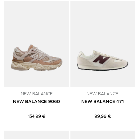
Adicionar aos Favoritos
A
NEW BALANCE
NEW BALANCE
NEW BALANCE 9060
NEW BALANCE 471
154,99 €
99,99 €
Adicionar aos Favoritos
A