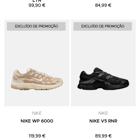
LTH
99,90 €
84,99 €
Adicionar aos Favoritos
A
EXCLUÍDO DE PROMOÇÃO
EXCLUÍDO DE PROMOÇÃO
NIKE
NIKE
NIKE WP 6000
NIKE V5 RNR
119,99 €
89,99 €