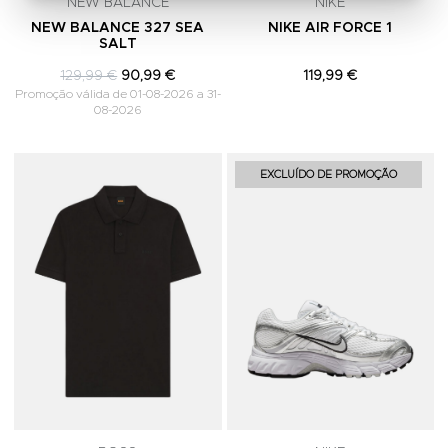
NEW BALANCE
NIKE
NEW BALANCE 327 SEA
NIKE AIR FORCE 1
SALT
129,99 €
90,99 €
119,99 €
Promoção válida de 01-08-2026 a 31-
08-2026
Adicionar aos Favoritos
A
EXCLUÍDO DE PROMOÇÃO