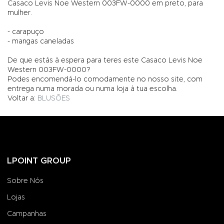
Casaco Levis Noe Western 003FW-0000 em preto, para
mulher.
- carapuço
- mangas caneladas
De que estás à espera para teres este Casaco Levis Noe
Western 003FW-0000?
Podes encomendá-lo comodamente no nosso site, com
entrega numa morada ou numa loja à tua escolha.
Voltar a:
BLUSÕES
LPOINT GROUP
Sobre Nós
Lojas
Campanhas