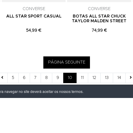
CONVERSE
CONVERSE
ALL STAR SPORT CASUAL
BOTAS ALL STAR CHUCK
TAYLOR MALDEN STREET
54,99 €
74,99 €
PÁGINA SEGUINTE
5
6
7
8
9
10
11
12
13
14
ara navegar no site deverá aceitar os nossos termos.
ÃO LEGAL
PRODUTOS
ivacidade
Homem
dições
Mulher