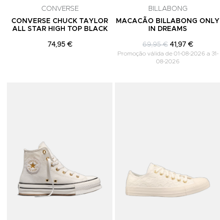
CONVERSE
BILLABONG
CONVERSE CHUCK TAYLOR
MACACÃO BILLABONG ONLY
ALL STAR HIGH TOP BLACK
IN DREAMS
74,95 €
69,95 €
41,97 €
Promoção válida de 01-08-2026 a 31-
08-2026
Adicionar aos Favoritos