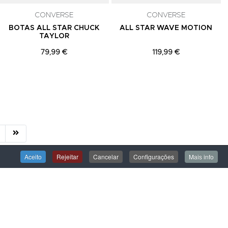
CONVERSE
CONVERSE
BOTAS ALL STAR CHUCK
ALL STAR WAVE MOTION
TAYLOR
79,99 €
119,99 €
Aceito
Rejeitar
Cancelar
Configurações
Mais info
ÁREA DE CLIENTE
Iniciar Sessão
Criar uma Conta