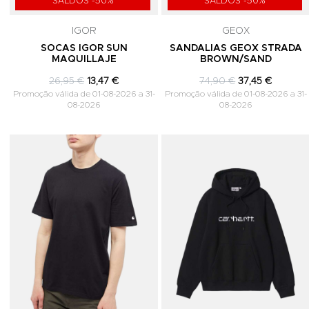
SALDOS -50%
SALDOS -50%
IGOR
GEOX
SOCAS IGOR SUN
SANDALIAS GEOX STRADA
MAQUILLAJE
BROWN/SAND
26,95 €
13,47 €
74,90 €
37,45 €
Promoção válida de 01-08-2026 a 31-
Promoção válida de 01-08-2026 a 31-
08-2026
08-2026
Adicionar aos Favoritos