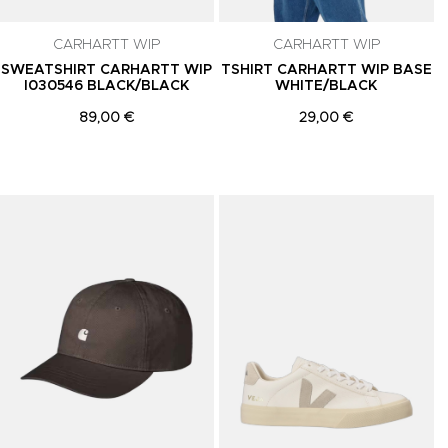
celar a
CARHARTT WIP
CARHARTT WIP
SWEATSHIRT CARHARTT WIP
TSHIRT CARHARTT WIP BASE
I030546 BLACK/BLACK
WHITE/BLACK
89,00 €
29,00 €
Adicionar aos Favoritos
Adicionar aos Favoritos
A