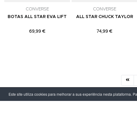
CONVERSE
CONVERSE
BOTAS ALL STAR EVA LIFT
ALL STAR CHUCK TAYLOR
69,99 €
74,99 €
Este site utiliza cookies para melhorar a sua experiência nesta plataforma. P
LPOINT GROUP
INFORMAÇ
Sobre Nós
Política de Pr
Lojas
Termos & Con