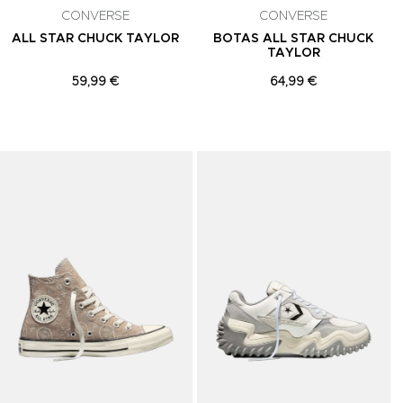
CONVERSE
CONVERSE
ALL STAR CHUCK TAYLOR
BOTAS ALL STAR CHUCK
TAYLOR
59,99 €
64,99 €
Adicionar aos Favoritos
Adicionar aos Favoritos
A