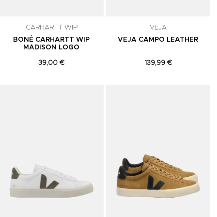
CARHARTT WIP
VEJA
BONÉ CARHARTT WIP
VEJA CAMPO LEATHER
MADISON LOGO
39,00 €
139,99 €
Adicionar aos Favoritos
Adicionar aos Favoritos
A