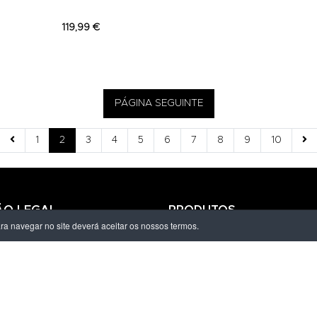
119,99 €
PÁGINA SEGUINTE
1
2
3
4
5
6
7
8
9
10
ÃO LEGAL
PRODUTOS
ara navegar no site deverá aceitar os nossos termos.
ivacidade
Homem
dições
Mulher
s de Entrega
Criança
amações Eletrónico
Marcas