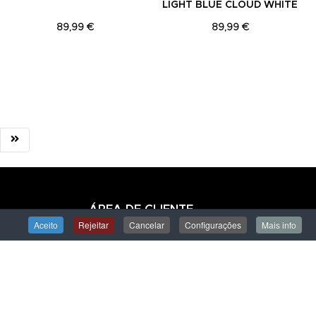
LIGHT BLUE CLOUD WHITE
89,99 €
89,99 €
ÁREA DE CLIENTE
Aceito
Rejeitar
Cancelar
Configurações
Mais info
Iniciar Sessão
Criar uma Conta
Encomendas