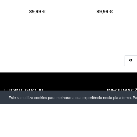
89,99 €
89,99 €
LPOINT GROUP
INFORMAÇ
Este site utiliza cookies para melhorar a sua experiência nesta plataforma. P
Sobre Nós
Política de Pr
Lojas
Termos & Con
Campanhas
Prazo e Custo
Contactos
Livro de Recl