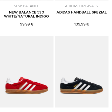
NEW BALANCE
ADIDAS ORIGINALS
NEW BALANCE 530
ADIDAS HANDBALL SPEZIAL
WHITE/NATURAL INDIGO
99,99 €
109,99 €
Adicionar aos Favoritos
Adicionar aos Favoritos
A