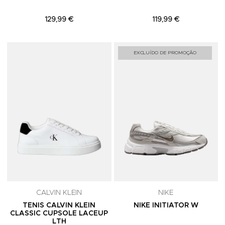
129,99 €
119,99 €
Adicionar aos Favoritos
A
EXCLUÍDO DE PROMOÇÃO
CALVIN KLEIN
NIKE
TENIS CALVIN KLEIN
NIKE INITIATOR W
CLASSIC CUPSOLE LACEUP
LTH