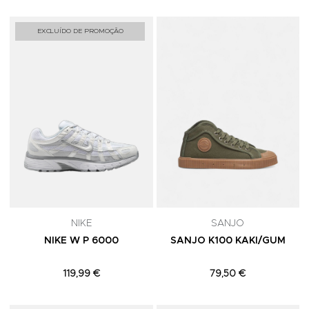
Adicionar aos Favoritos
A
EXCLUÍDO DE PROMOÇÃO
NIKE
SANJO
NIKE W P 6000
SANJO K100 KAKI/GUM
119,99 €
79,50 €