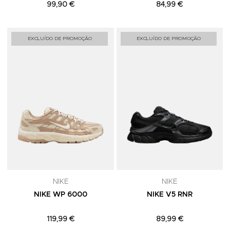
99,90 €
84,99 €
Adicionar aos Favoritos
A
EXCLUÍDO DE PROMOÇÃO
EXCLUÍDO DE PROMOÇÃO
NIKE
NIKE
NIKE WP 6000
NIKE V5 RNR
119,99 €
89,99 €