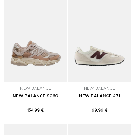
Adicionar aos Favoritos
A
NEW BALANCE
NEW BALANCE
NEW BALANCE 9060
NEW BALANCE 471
154,99 €
99,99 €
Adicionar aos Favoritos
A