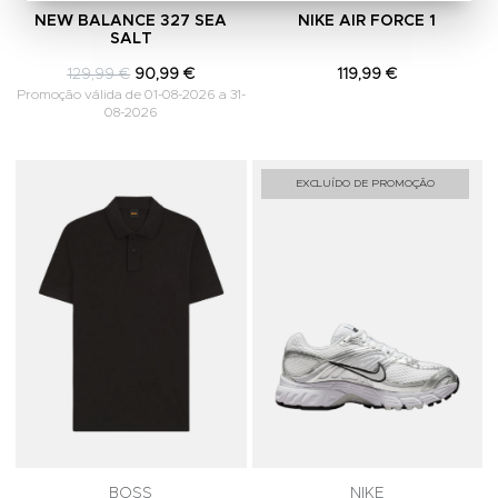
NEW BALANCE 327 SEA
NIKE AIR FORCE 1
SALT
129,99 €
90,99 €
119,99 €
Promoção válida de 01-08-2026 a 31-
08-2026
Adicionar aos Favoritos
A
EXCLUÍDO DE PROMOÇÃO
BOSS
NIKE