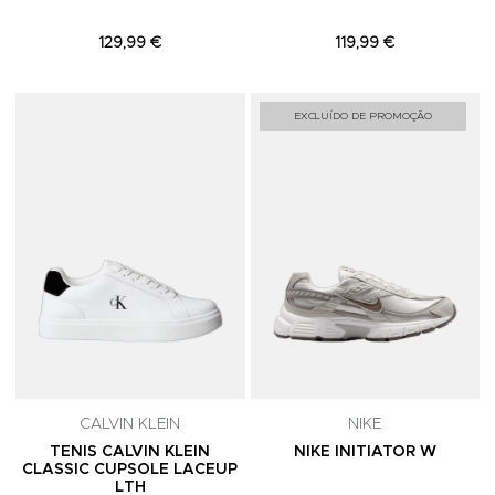
129,99 €
119,99 €
Adicionar aos Favoritos
A
EXCLUÍDO DE PROMOÇÃO
CALVIN KLEIN
NIKE
TENIS CALVIN KLEIN
NIKE INITIATOR W
CLASSIC CUPSOLE LACEUP
LTH