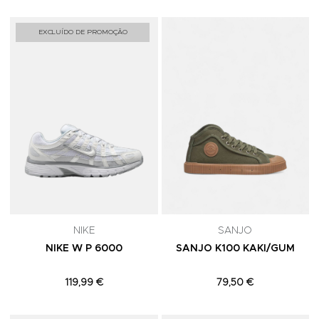
Adicionar aos Favoritos
A
EXCLUÍDO DE PROMOÇÃO
NIKE
SANJO
NIKE W P 6000
SANJO K100 KAKI/GUM
119,99 €
79,50 €