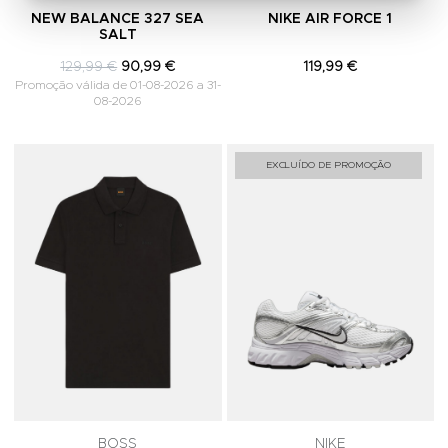
NEW BALANCE 327 SEA
NIKE AIR FORCE 1
SALT
129,99 €
90,99 €
119,99 €
Promoção válida de 01-08-2026 a 31-
08-2026
Adicionar aos Favoritos
A
EXCLUÍDO DE PROMOÇÃO
BOSS
NIKE