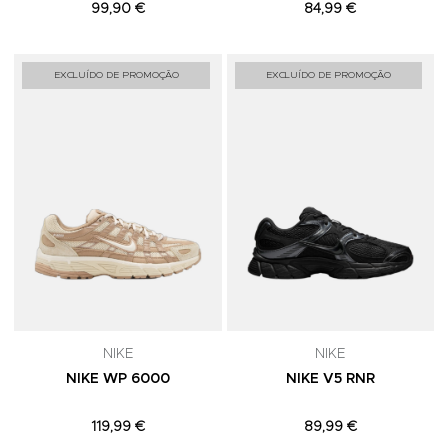
99,90 €
84,99 €
Adicionar aos Favoritos
A
EXCLUÍDO DE PROMOÇÃO
EXCLUÍDO DE PROMOÇÃO
NIKE
NIKE
NIKE WP 6000
NIKE V5 RNR
119,99 €
89,99 €