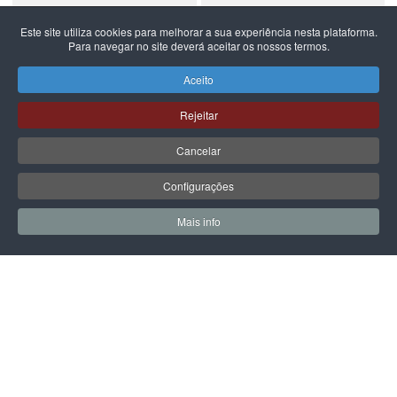
Este site utiliza cookies para melhorar a sua experiência nesta plataforma.
Para navegar no site deverá aceitar os nossos termos.
NEW BALANCE
NEW BALANCE
NEW BALANCE 740
NEW BALANCE 740
Aceito
99,99 €
59,99 €
Rejeitar
Cancelar
Configurações
PÁGINA SEGUINTE
Mais info
0
0
Meus Favoritos
Carrin
LPOINT GROUP