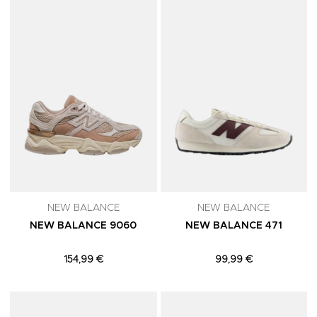
Adicionar aos Favoritos
A
NEW BALANCE
NEW BALANCE
NEW BALANCE 9060
NEW BALANCE 471
154,99 €
99,99 €
Adicionar aos Favoritos
A