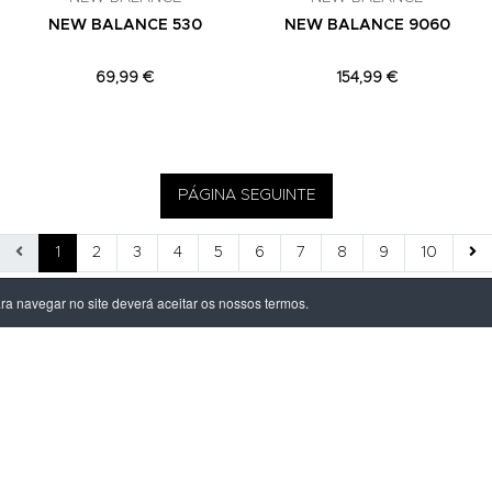
NEW BALANCE 530
NEW BALANCE 9060
69,99 €
154,99 €
PÁGINA SEGUINTE
1
2
3
4
5
6
7
8
9
10
ara navegar no site deverá aceitar os nossos termos.
ÃO LEGAL
PRODUTOS
ivacidade
Homem
dições
Mulher
s de Entrega
Criança