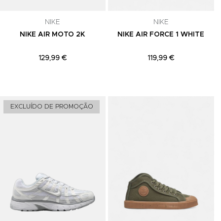
celar a
NIKE
NIKE
NIKE AIR MOTO 2K
NIKE AIR FORCE 1 WHITE
129,99 €
119,99 €
Adicionar aos Favoritos
Adicionar aos Favoritos
A
EXCLUÍDO DE PROMOÇÃO