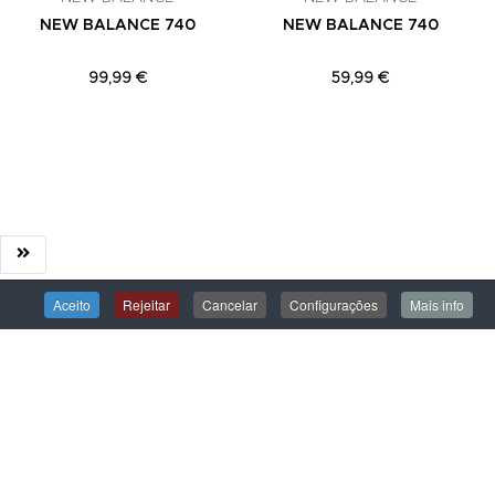
NEW BALANCE 740
NEW BALANCE 740
99,99 €
59,99 €
Aceito
Rejeitar
Cancelar
Configurações
Mais info
ÁREA DE CLIENTE
Iniciar Sessão
Criar uma Conta
Encomendas