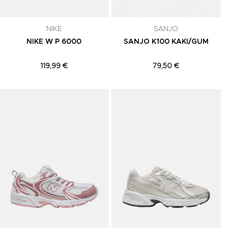
NIKE
SANJO
NIKE W P 6000
SANJO K100 KAKI/GUM
119,99 €
79,50 €
Adicionar aos Favoritos
Adicionar aos Favoritos
A