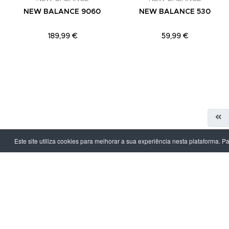
NEW BALANCE 9060
NEW BALANCE 530
189,99 €
59,99 €
Este site utiliza cookies para melhorar a sua experiência nesta plataforma. P
LPOINT GROUP
INFORMAÇ
Sobre Nós
Política de Pr
Lojas
Termos & Con
Campanhas
Prazo e Custo