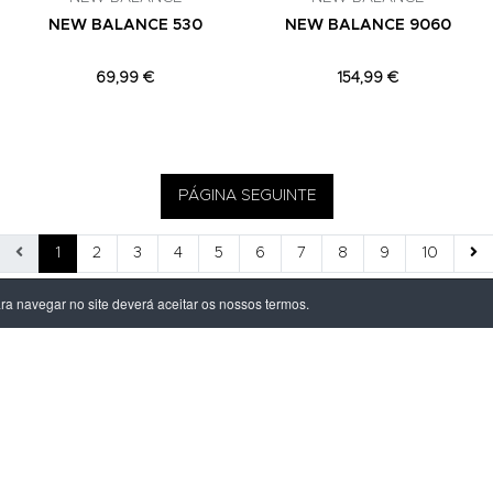
NEW BALANCE 530
NEW BALANCE 9060
69,99 €
154,99 €
PÁGINA SEGUINTE
1
2
3
4
5
6
7
8
9
10
ara navegar no site deverá aceitar os nossos termos.
ÃO LEGAL
PRODUTOS
ivacidade
Homem
dições
Mulher
s de Entrega
Criança