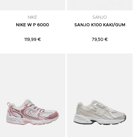
NIKE
SANJO
NIKE W P 6000
SANJO K100 KAKI/GUM
119,99 €
79,50 €
Adicionar aos Favoritos
Adicionar aos Favoritos
A