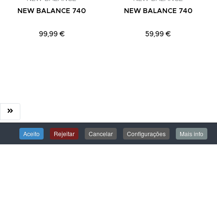
NEW BALANCE 740
NEW BALANCE 740
99,99 €
59,99 €
Aceito
Rejeitar
Cancelar
Configurações
Mais info
ÁREA DE CLIENTE
Iniciar Sessão
Criar uma Conta
Encomendas