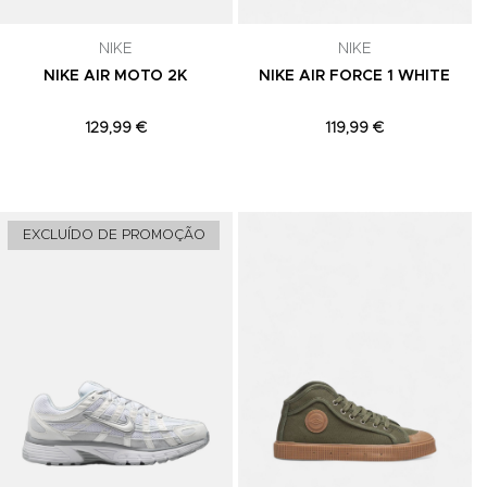
celar a
NIKE
NIKE
NIKE AIR MOTO 2K
NIKE AIR FORCE 1 WHITE
129,99 €
119,99 €
Adicionar aos Favoritos
Adicionar aos Favoritos
A
EXCLUÍDO DE PROMOÇÃO