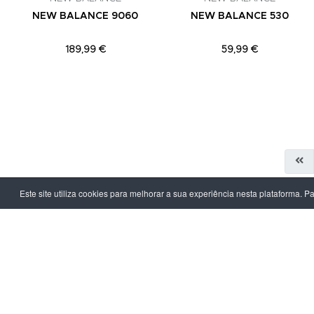
NEW BALANCE 9060
NEW BALANCE 530
189,99 €
59,99 €
Este site utiliza cookies para melhorar a sua experiência nesta plataforma. P
LPOINT GROUP
INFORMAÇ
Sobre Nós
Política de Pr
Lojas
Termos & Con
Campanhas
Prazo e Custo