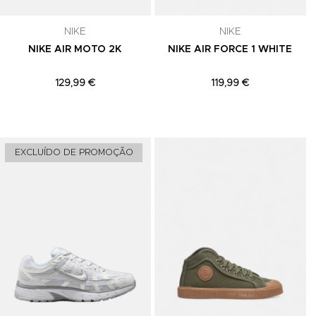
NIKE
NIKE
NIKE AIR MOTO 2K
NIKE AIR FORCE 1 WHITE
129,99 €
119,99 €
Adicionar aos Favoritos
Adicionar aos Favoritos
A
EXCLUÍDO DE PROMOÇÃO