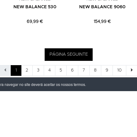
NEW BALANCE 530
NEW BALANCE 9060
69,99 €
154,99 €
PÁGINA SEGUINTE
1
2
3
4
5
6
7
8
9
10
ara navegar no site deverá aceitar os nossos termos.
ÃO LEGAL
PRODUTOS
ivacidade
Homem
dições
Mulher
s de Entrega
Criança