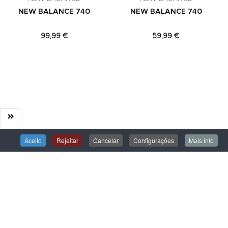
NEW BALANCE 740
NEW BALANCE 740
99,99 €
59,99 €
Aceito
Rejeitar
Cancelar
Configurações
Mais info
ÁREA DE CLIENTE
Iniciar Sessão
Criar uma Conta
Encomendas