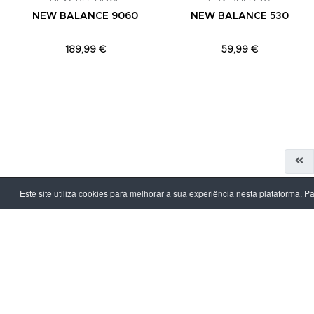
NEW BALANCE 9060
NEW BALANCE 530
189,99 €
59,99 €
Este site utiliza cookies para melhorar a sua experiência nesta plataforma. P
LPOINT GROUP
INFORMAÇ
Sobre Nós
Política de Pr
Lojas
Termos & Con
Campanhas
Prazo e Custo