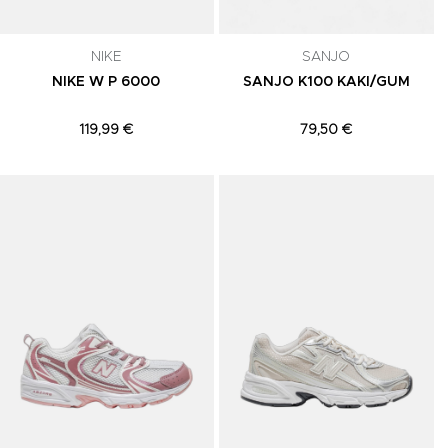
NIKE
SANJO
NIKE W P 6000
SANJO K100 KAKI/GUM
119,99 €
79,50 €
Adicionar aos Favoritos
Adicionar aos Favoritos
A