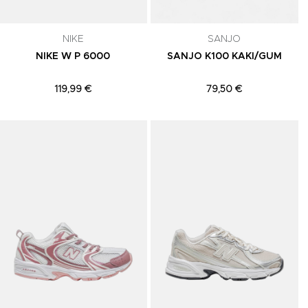
NIKE
SANJO
NIKE W P 6000
SANJO K100 KAKI/GUM
119,99 €
79,50 €
Adicionar aos Favoritos
Adicionar aos Favoritos
A