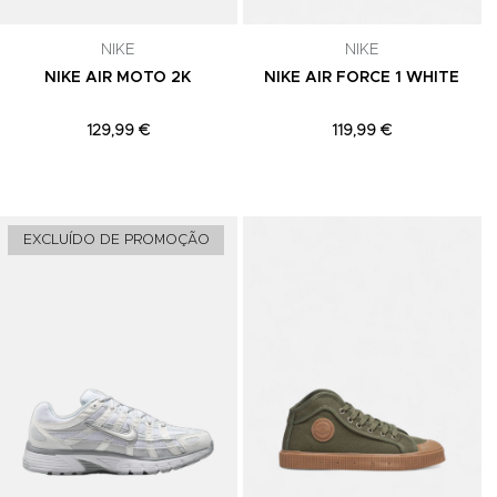
celar a
NIKE
NIKE
NIKE AIR MOTO 2K
NIKE AIR FORCE 1 WHITE
129,99 €
119,99 €
Adicionar aos Favoritos
Adicionar aos Favoritos
A
EXCLUÍDO DE PROMOÇÃO