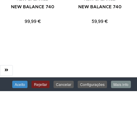
NEW BALANCE 740
NEW BALANCE 740
99,99 €
59,99 €
Aceito
Rejeitar
Cancelar
Configurações
Mais info
ÁREA DE CLIENTE
Iniciar Sessão
Criar uma Conta
Encomendas