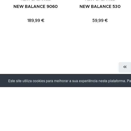
NEW BALANCE 9060
NEW BALANCE 530
189,99 €
59,99 €
Este site utiliza cookies para melhorar a sua experiência nesta plataforma. P
LPOINT GROUP
INFORMAÇ
Sobre Nós
Política de Pr
Lojas
Termos & Con
Campanhas
Prazo e Custo