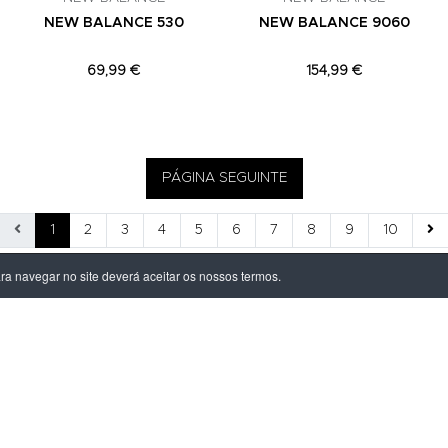
NEW BALANCE 530
NEW BALANCE 9060
69,99 €
154,99 €
PÁGINA SEGUINTE
1
2
3
4
5
6
7
8
9
10
ara navegar no site deverá aceitar os nossos termos.
ÃO LEGAL
PRODUTOS
ivacidade
Homem
dições
Mulher
s de Entrega
Criança