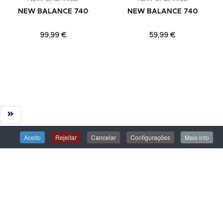
NEW BALANCE 740
NEW BALANCE 740
99,99 €
59,99 €
Aceito
Rejeitar
Cancelar
Configurações
Mais info
ÁREA DE CLIENTE
Iniciar Sessão
Criar uma Conta
Encomendas