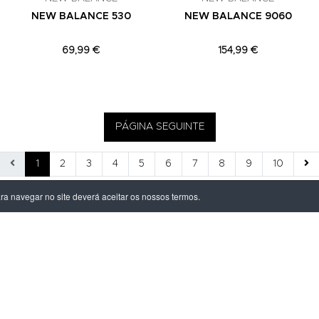
NEW BALANCE 530
NEW BALANCE 9060
69,99 €
154,99 €
PÁGINA SEGUINTE
1
2
3
4
5
6
7
8
9
10
ara navegar no site deverá aceitar os nossos termos.
ÃO LEGAL
PRODUTOS
ivacidade
Homem
dições
Mulher
s de Entrega
Criança