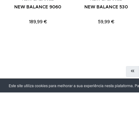
NEW BALANCE 9060
NEW BALANCE 530
189,99 €
59,99 €
Este site utiliza cookies para melhorar a sua experiência nesta plataforma. P
LPOINT GROUP
INFORMAÇ
Sobre Nós
Política de Pr
Lojas
Termos & Con
Campanhas
Prazo e Custo