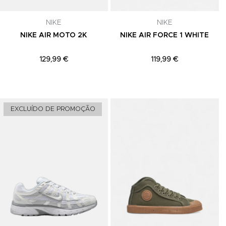
NIKE
NIKE
NIKE AIR MOTO 2K
NIKE AIR FORCE 1 WHITE
129,99 €
119,99 €
Adicionar aos Favoritos
Adicionar aos Favoritos
A
EXCLUÍDO DE PROMOÇÃO