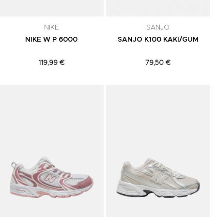
NIKE
SANJO
NIKE W P 6000
SANJO K100 KAKI/GUM
119,99 €
79,50 €
Adicionar aos Favoritos
Adicionar aos Favoritos
A