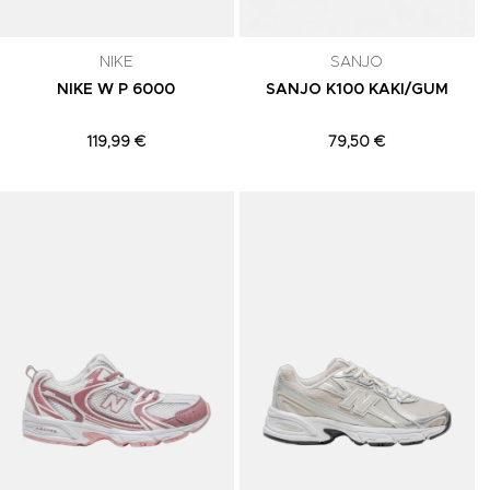
NIKE
SANJO
NIKE W P 6000
SANJO K100 KAKI/GUM
119,99 €
79,50 €
Adicionar aos Favoritos
Adicionar aos Favoritos
A