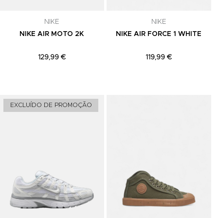
celar a
NIKE
NIKE
NIKE AIR MOTO 2K
NIKE AIR FORCE 1 WHITE
129,99 €
119,99 €
Adicionar aos Favoritos
Adicionar aos Favoritos
A
EXCLUÍDO DE PROMOÇÃO