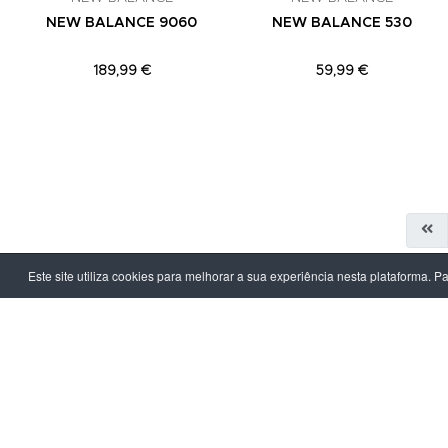
NEW BALANCE 9060
NEW BALANCE 530
189,99 €
59,99 €
Este site utiliza cookies para melhorar a sua experiência nesta plataforma. P
LPOINT GROUP
INFORMAÇ
Sobre Nós
Política de Pr
Lojas
Termos & Con
Campanhas
Prazo e Custo