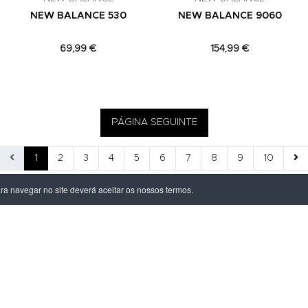
NEW BALANCE 530
NEW BALANCE 9060
69,99 €
154,99 €
PÁGINA SEGUINTE
1
2
3
4
5
6
7
8
9
10
ara navegar no site deverá aceitar os nossos termos.
ÃO LEGAL
PRODUTOS
ivacidade
Homem
dições
Mulher
s de Entrega
Criança