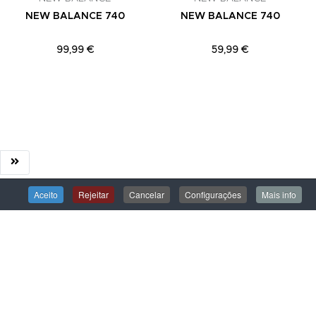
NEW BALANCE 740
NEW BALANCE 740
99,99 €
59,99 €
Aceito
Rejeitar
Cancelar
Configurações
Mais info
ÁREA DE CLIENTE
Iniciar Sessão
Criar uma Conta
Encomendas