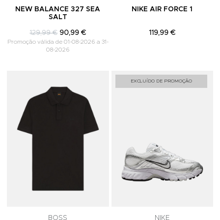
NEW BALANCE 327 SEA
NIKE AIR FORCE 1
SALT
129,99 €
90,99 €
119,99 €
Promoção válida de 01-08-2026 a 31-
08-2026
Adicionar aos Favoritos
A
EXCLUÍDO DE PROMOÇÃO
BOSS
NIKE