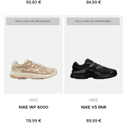
99,90 €
84,99 €
Adicionar aos Favoritos
A
EXCLUÍDO DE PROMOÇÃO
EXCLUÍDO DE PROMOÇÃO
NIKE
NIKE
NIKE WP 6000
NIKE V5 RNR
119,99 €
89,99 €