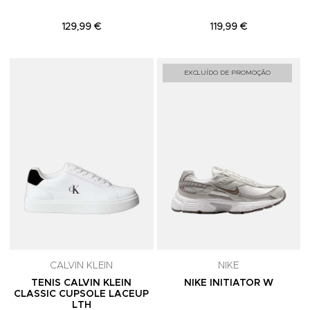
129,99 €
119,99 €
Adicionar aos Favoritos
A
EXCLUÍDO DE PROMOÇÃO
CALVIN KLEIN
NIKE
TENIS CALVIN KLEIN
NIKE INITIATOR W
CLASSIC CUPSOLE LACEUP
LTH