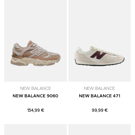
Adicionar aos Favoritos
A
NEW BALANCE
NEW BALANCE
NEW BALANCE 9060
NEW BALANCE 471
154,99 €
99,99 €
Adicionar aos Favoritos
A