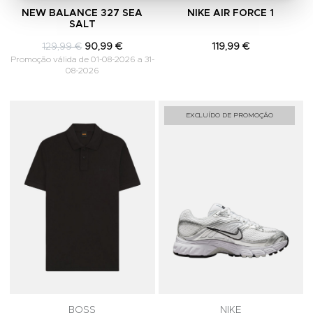
NEW BALANCE 327 SEA
NIKE AIR FORCE 1
SALT
129,99 €
90,99 €
119,99 €
Promoção válida de 01-08-2026 a 31-
08-2026
Adicionar aos Favoritos
A
EXCLUÍDO DE PROMOÇÃO
BOSS
NIKE