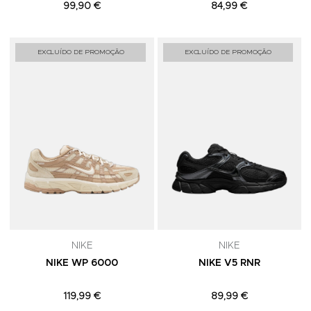
99,90 €
84,99 €
Adicionar aos Favoritos
A
EXCLUÍDO DE PROMOÇÃO
EXCLUÍDO DE PROMOÇÃO
NIKE
NIKE
NIKE WP 6000
NIKE V5 RNR
119,99 €
89,99 €