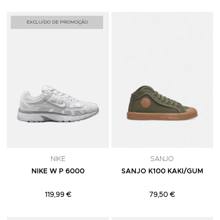
Adicionar aos Favoritos
A
EXCLUÍDO DE PROMOÇÃO
NIKE
SANJO
NIKE W P 6000
SANJO K100 KAKI/GUM
119,99 €
79,50 €