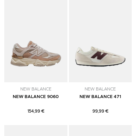
Adicionar aos Favoritos
A
NEW BALANCE
NEW BALANCE
NEW BALANCE 9060
NEW BALANCE 471
154,99 €
99,99 €
Adicionar aos Favoritos
A