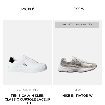
129,99 €
119,99 €
Adicionar aos Favoritos
A
EXCLUÍDO DE PROMOÇÃO
CALVIN KLEIN
NIKE
TENIS CALVIN KLEIN
NIKE INITIATOR W
CLASSIC CUPSOLE LACEUP
LTH