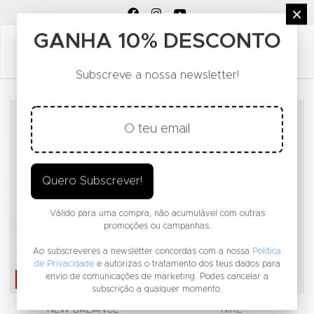
FACEBOOK SOCIAL LINK
INSTAGRAM SOCIAL LINK
YOUTUBE SOCIAL LINK
×
GANHA 10% DESCONTO
Subscreve a nossa newsletter!
Adicionar aos Favoritos
A
EXCLUÍDO DE PROMOÇÃO
Quero Subscrever!
Válido para uma compra, não acumulável com outras
promoções ou campanhas.
Ao subscreveres a newsletter concordas com a nossa
Política
de Privacidade
e autorizas o tratamento dos teus dados para
SALDOS -30%
envio de comunicações de marketing. Podes cancelar a
subscrição a qualquer momento.
NEW BALANCE
NIKE