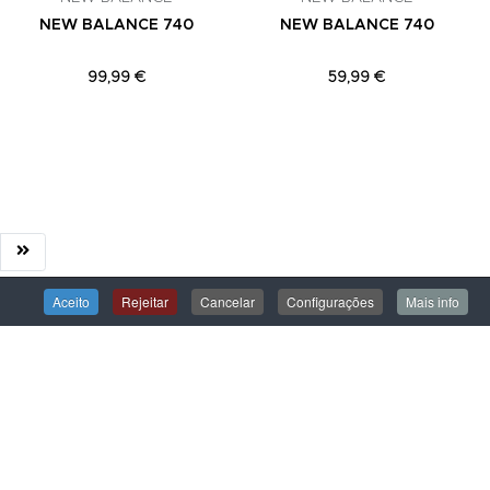
NEW BALANCE 740
NEW BALANCE 740
99,99 €
59,99 €
Aceito
Rejeitar
Cancelar
Configurações
Mais info
ÁREA DE CLIENTE
Iniciar Sessão
Criar uma Conta
Encomendas