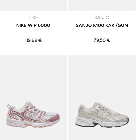
NIKE
SANJO
NIKE W P 6000
SANJO K100 KAKI/GUM
119,99 €
79,50 €
Adicionar aos Favoritos
Adicionar aos Favoritos
A