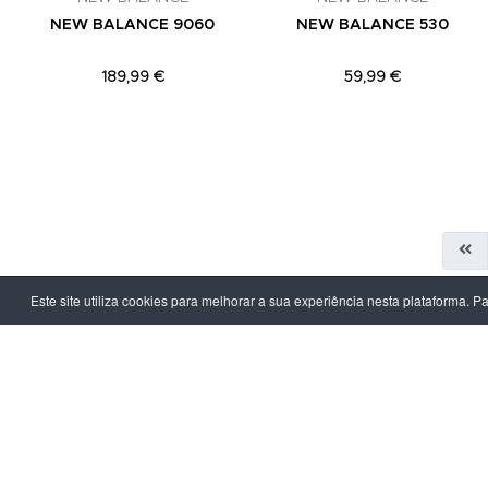
NEW BALANCE 9060
NEW BALANCE 530
189,99 €
59,99 €
Este site utiliza cookies para melhorar a sua experiência nesta plataforma. P
LPOINT GROUP
INFORMAÇ
Sobre Nós
Política de Pr
Lojas
Termos & Con
Campanhas
Prazo e Custo