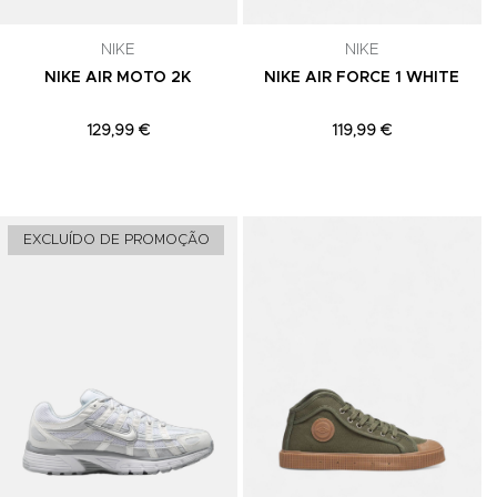
celar a
NIKE
NIKE
NIKE AIR MOTO 2K
NIKE AIR FORCE 1 WHITE
129,99 €
119,99 €
Adicionar aos Favoritos
Adicionar aos Favoritos
A
EXCLUÍDO DE PROMOÇÃO