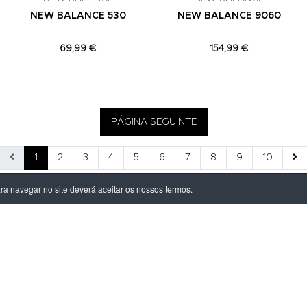
NEW BALANCE 530
NEW BALANCE 9060
69,99 €
154,99 €
PÁGINA SEGUINTE
1
2
3
4
5
6
7
8
9
10
ara navegar no site deverá aceitar os nossos termos.
ÃO LEGAL
PRODUTOS
ivacidade
Homem
dições
Mulher
s de Entrega
Criança