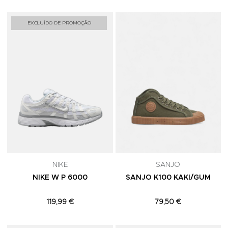
Adicionar aos Favoritos
A
EXCLUÍDO DE PROMOÇÃO
NIKE
SANJO
NIKE W P 6000
SANJO K100 KAKI/GUM
119,99 €
79,50 €