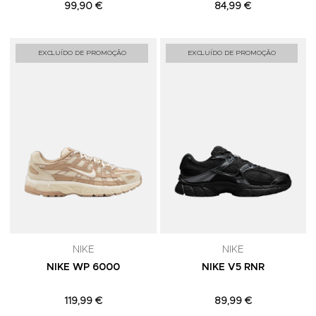
99,90 €
84,99 €
Adicionar aos Favoritos
A
EXCLUÍDO DE PROMOÇÃO
EXCLUÍDO DE PROMOÇÃO
NIKE
NIKE
NIKE WP 6000
NIKE V5 RNR
119,99 €
89,99 €