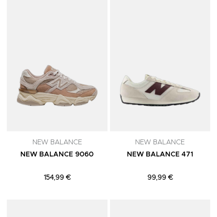
Adicionar aos Favoritos
A
NEW BALANCE
NEW BALANCE
NEW BALANCE 9060
NEW BALANCE 471
154,99 €
99,99 €
Adicionar aos Favoritos
A