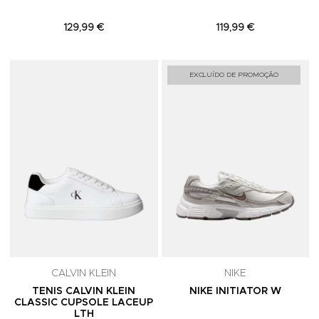
129,99 €
119,99 €
Adicionar aos Favoritos
A
EXCLUÍDO DE PROMOÇÃO
CALVIN KLEIN
NIKE
TENIS CALVIN KLEIN
NIKE INITIATOR W
CLASSIC CUPSOLE LACEUP
LTH