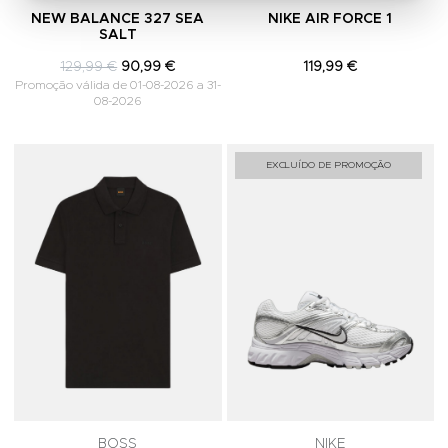
NEW BALANCE 327 SEA
NIKE AIR FORCE 1
SALT
129,99 €
90,99 €
119,99 €
Promoção válida de 01-08-2026 a 31-
08-2026
Adicionar aos Favoritos
A
EXCLUÍDO DE PROMOÇÃO
BOSS
NIKE